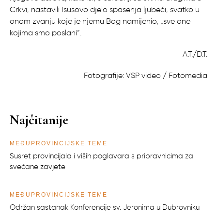
Crkvi, nastavili Isusovo djelo spasenja ljubeći, svatko u
onom zvanju koje je njemu Bog namijenio, „sve one
kojima smo poslani“.
A.T./D.T.
Fotografije: VSP video / Fotomedia
Najčitanije
MEĐUPROVINCIJSKE TEME
Susret provincijala i viših poglavara s pripravnicima za
svečane zavjete
MEĐUPROVINCIJSKE TEME
Održan sastanak Konferencije sv. Jeronima u Dubrovniku