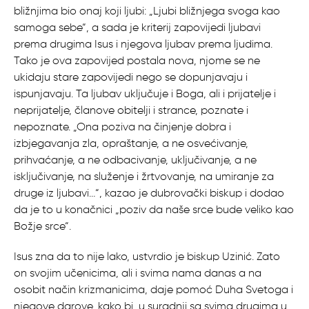
bližnjima bio onaj koji ljubi: „Ljubi bližnjega svoga kao
samoga sebe“, a sada je kriterij zapovijedi ljubavi
prema drugima Isus i njegova ljubav prema ljudima.
Tako je ova zapovijed postala nova, njome se ne
ukidaju stare zapovijedi nego se dopunjavaju i
ispunjavaju. Ta ljubav uključuje i Boga, ali i prijatelje i
neprijatelje, članove obitelji i strance, poznate i
nepoznate. „Ona poziva na činjenje dobra i
izbjegavanja zla, opraštanje, a ne osvećivanje,
prihvaćanje, a ne odbacivanje, uključivanje, a ne
isključivanje, na služenje i žrtvovanje, na umiranje za
druge iz ljubavi…“, kazao je dubrovački biskup i dodao
da je to u konačnici „poziv da naše srce bude veliko kao
Božje srce“.
Isus zna da to nije lako, ustvrdio je biskup Uzinić. Zato
on svojim učenicima, ali i svima nama danas a na
osobit način krizmanicima, daje pomoć Duha Svetoga i
njegove darove, kako bi, u suradnji sa svima drugima u