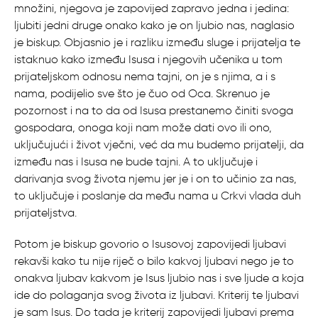
množini, njegova je zapovijed zapravo jedna i jedina:
ljubiti jedni druge onako kako je on ljubio nas, naglasio
je biskup. Objasnio je i razliku između sluge i prijatelja te
istaknuo kako između Isusa i njegovih učenika u tom
prijateljskom odnosu nema tajni, on je s njima, a i s
nama, podijelio sve što je čuo od Oca. Skrenuo je
pozornost i na to da od Isusa prestanemo činiti svoga
gospodara, onoga koji nam može dati ovo ili ono,
uključujući i život vječni, već da mu budemo prijatelji, da
između nas i Isusa ne bude tajni. A to uključuje i
darivanja svog života njemu jer je i on to učinio za nas,
to uključuje i poslanje da među nama u Crkvi vlada duh
prijateljstva.
Potom je biskup govorio o Isusovoj zapovijedi ljubavi
rekavši kako tu nije riječ o bilo kakvoj ljubavi nego je to
onakva ljubav kakvom je Isus ljubio nas i sve ljude a koja
ide do polaganja svog života iz ljubavi. Kriterij te ljubavi
je sam Isus. Do tada je kriterij zapovijedi ljubavi prema