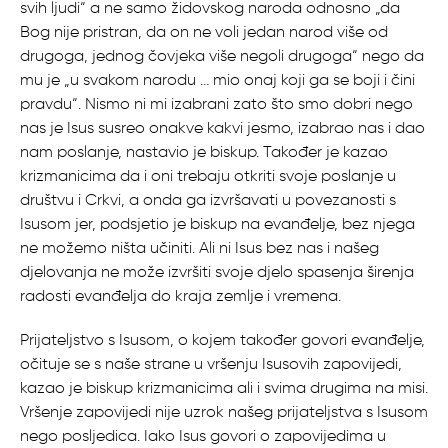
svih ljudi“ a ne samo židovskog naroda odnosno „da
Bog nije pristran, da on ne voli jedan narod više od
drugoga, jednog čovjeka više negoli drugoga“ nego da
mu je „u svakom narodu … mio onaj koji ga se boji i čini
pravdu“. Nismo ni mi izabrani zato što smo dobri nego
nas je Isus susreo onakve kakvi jesmo, izabrao nas i dao
nam poslanje, nastavio je biskup. Također je kazao
krizmanicima da i oni trebaju otkriti svoje poslanje u
društvu i Crkvi, a onda ga izvršavati u povezanosti s
Isusom jer, podsjetio je biskup na evanđelje, bez njega
ne možemo ništa učiniti. Ali ni Isus bez nas i našeg
djelovanja ne može izvršiti svoje djelo spasenja širenja
radosti evanđelja do kraja zemlje i vremena.
Prijateljstvo s Isusom, o kojem također govori evanđelje,
očituje se s naše strane u vršenju Isusovih zapovijedi,
kazao je biskup krizmanicima ali i svima drugima na misi.
Vršenje zapovijedi nije uzrok našeg prijateljstva s Isusom
nego posljedica. Iako Isus govori o zapovijedima u