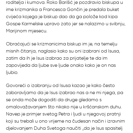
roditelja i kumova. Roko Barišić je pozdravio biskupa u
ime krizmanika a Francesca Gončin je predala buket
cvijeća kojega je biskup dao da ga polože kod kipa
Gospe Karmelske upravo zato jer se nalazimo u svibnju,
Marijinom mjesecu.
Obraćajući se krizmanicima biskup im je, na temelju
misnih čitanja, naglasio kako su oni izabrani od Isusa,
zatim da ih je Isus izabrao za prijatelje te da im
zapovijeda da ljube sve ljude onako kako je on nas
ljubio.
Govoreći o izabranju od Isusa kazao je kako često
zaboravljamo da je Isus izabrao nas a ne mi njega, pa
se onda može dogoditi da druge gledamo s
omalovažavanjem što nikako nije u kršćanskom duhu.
Navep je primjer svetog Petra i ljudi u njegovoj pratnji
koji su trebali u ono vrijeme na čudesan način i izravnim
djelovanjem Duha Svetoga naučiti „da je Isus spasitelj