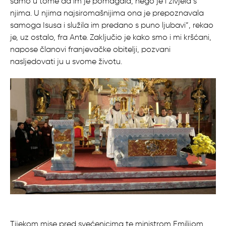
samo u tome da im je pomagala, nego je i živjela s
njima. U njima najsiromašnijima ona je prepoznavala
samoga Isusa i služila im predano s puno ljubavi“, rekao
je, uz ostalo, fra Ante. Zaključio je kako smo i mi kršćani,
napose članovi franjevačke obitelji, pozvani
nasljedovati ju u svome životu.
Tijekom mise pred svećenicima te ministrom Emilijom