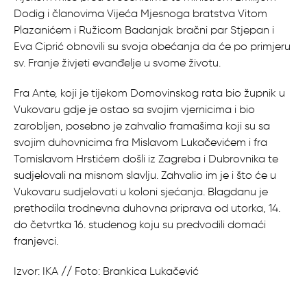
Dodig i članovima Vijeća Mjesnoga bratstva Vitom
Plazanićem i Ružicom Badanjak bračni par Stjepan i
Eva Ciprić obnovili su svoja obećanja da će po primjeru
sv. Franje živjeti evanđelje u svome životu.
Fra Ante, koji je tijekom Domovinskog rata bio župnik u
Vukovaru gdje je ostao sa svojim vjernicima i bio
zarobljen, posebno je zahvalio framašima koji su sa
svojim duhovnicima fra Mislavom Lukačevićem i fra
Tomislavom Hrstićem došli iz Zagreba i Dubrovnika te
sudjelovali na misnom slavlju. Zahvalio im je i što će u
Vukovaru sudjelovati u koloni sjećanja. Blagdanu je
prethodila trodnevna duhovna priprava od utorka, 14.
do četvrtka 16. studenog koju su predvodili domaći
franjevci.
Izvor: IKA // Foto: Brankica Lukačević