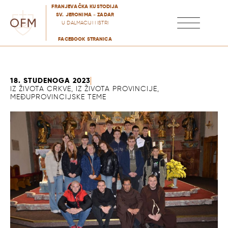
FRANJEVAČKA KUSTODIJA
SV. JERONIMA - ZADAR
U DALMACIJI I ISTRI
FACEBOOK STRANICA
ZVANJE I FORMACIJE
PASTORALNO DJELOVANJE
18. STUDENOGA 2023
IZ ŽIVOTA CRKVE
,
IZ ŽIVOTA PROVINCIJE
,
MEĐUPROVINCIJSKE TEME