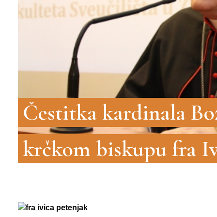
Čestitka kardinala B
krčkom biskupu fra Iv