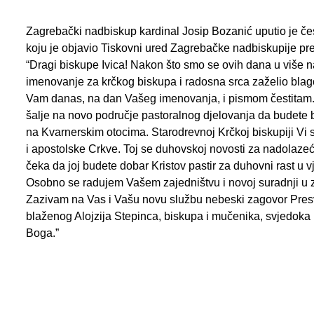
Zagrebački nadbiskup kardinal Josip Bozanić uputio je če
koju je objavio Tiskovni ured Zagrebačke nadbiskupije pre
“Dragi biskupe Ivica! Nakon što smo se ovih dana u više 
imenovanje za krčkog biskupa i radosna srca zaželio blag
Vam danas, na dan Vašeg imenovanja, i pismom čestitam. D
šalje na novo područje pastoralnog djelovanja da budet
na Kvarnerskim otocima. Starodrevnoj Krčkoj biskupiji Vi st
i apostolske Crkve. Toj se duhovskoj novosti za nadolazeć
čeka da joj budete dobar Kristov pastir za duhovni rast u vje
Osobno se radujem Vašem zajedništvu i novoj suradnji u 
Zazivam na Vas i Vašu novu službu nebeski zagovor Presve
blaženog Alojzija Stepinca, biskupa i mučenika, svjedoka 
Boga.”