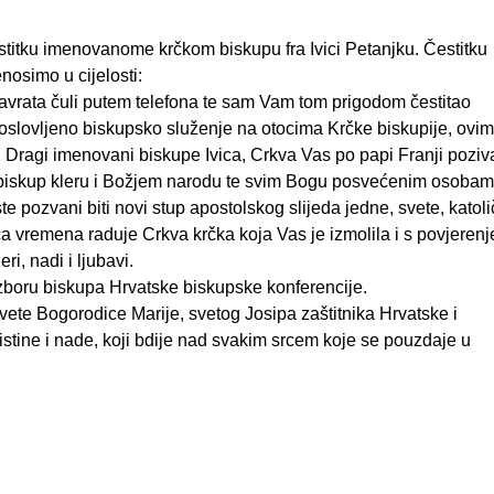
stitku imenovanome krčkom biskupu fra Ivici Petanjku. Čestitku
nosimo u cijelosti:
navrata čuli putem telefona te sam Vam tom prigodom čestitao
oslovljeno biskupsko služenje na otocima Krčke biskupije, ovi
ragi imenovani biskupe Ivica, Crkva Vas po papi Franji poziva
e biskup kleru i Božjem narodu te svim Bogu posvećenim osoba
e pozvani biti novi stup apostolskog slijeda jedne, svete, katol
a vremena raduje Crkva krčka koja Vas je izmolila i s povjeren
ri, nadi i ljubavi.
zboru biskupa Hrvatske biskupske konferencije.
te Bogorodice Marije, svetog Josipa zaštitnika Hrvatske i
istine i nade, koji bdije nad svakim srcem koje se pouzdaje u