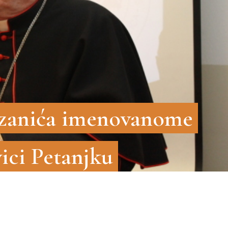
ozanića imenovanome
ici Petanjku