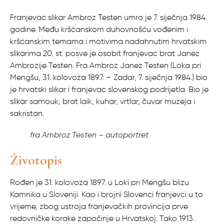
Franjevac slikar Ambroz Testen umro je 7. siječnja 1984.
godine. Među kršćanskom duhovnošću vođenim i
kršćanskim temama i motivima nadahnutim hrvatskim
slikarima 20. st. posve je osobit franjevac brat Janez
Ambrozije Testen. Fra Ambroz Janez Testen (Loka pri
Mengšu, 31. kolovoza 1897. – Zadar, 7. siječnja 1984.) bio
je hrvatski slikar i franjevac slovenskog podrijetla. Bio je
slikar samouk, brat laik, kuhar, vrtlar, čuvar muzeja i
sakristan.
fra Ambroz Testen – autoportret
Životopis
Rođen je 31. kolovoza 1897. u Loki pri Mengšu blizu
Kamnika u Sloveniji. Kao i brojni Slovenci franjevci u to
vrijeme, zbog ustroja franjevačkih provincija prve
redovničke korake započinje u Hrvatskoj. Tako 1913.