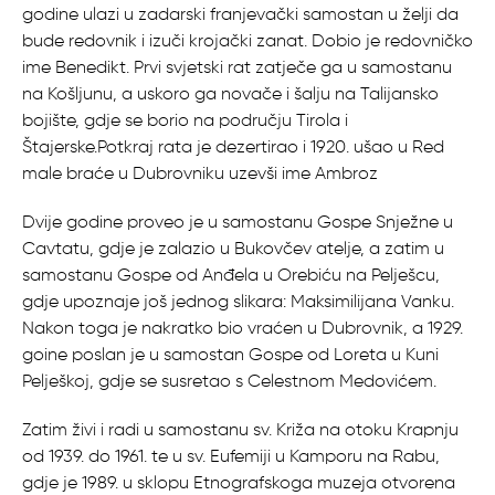
godine ulazi u zadarski franjevački samostan u želji da
bude redovnik i izuči krojački zanat. Dobio je redovničko
ime Benedikt. Prvi svjetski rat zatječe ga u samostanu
na Košljunu, a uskoro ga novače i šalju na Talijansko
bojište, gdje se borio na području Tirola i
Štajerske.Potkraj rata je dezertirao i 1920. ušao u Red
male braće u Dubrovniku uzevši ime Ambroz
Dvije godine proveo je u samostanu Gospe Snježne u
Cavtatu, gdje je zalazio u Bukovčev atelje, a zatim u
samostanu Gospe od Anđela u Orebiću na Pelješcu,
gdje upoznaje još jednog slikara: Maksimilijana Vanku.
Nakon toga je nakratko bio vraćen u Dubrovnik, a 1929.
goine poslan je u samostan Gospe od Loreta u Kuni
Pelješkoj, gdje se susretao s Celestnom Medovićem.
Zatim živi i radi u samostanu sv. Križa na otoku Krapnju
od 1939. do 1961. te u sv. Eufemiji u Kamporu na Rabu,
gdje je 1989. u sklopu Etnografskoga muzeja otvorena