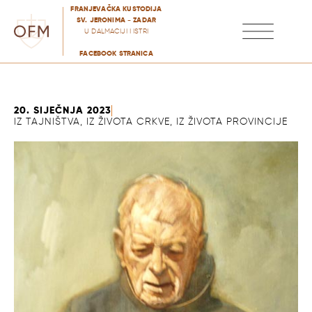
FRANJEVAČKA KUSTODIJA
SV. JERONIMA - ZADAR
U DALMACIJI I ISTRI
FACEBOOK STRANICA
ZVANJE I FORMACIJE
PASTORALNO DJELOVANJE
20. SIJEČNJA 2023
IZ TAJNIŠTVA
,
IZ ŽIVOTA CRKVE
,
IZ ŽIVOTA PROVINCIJE