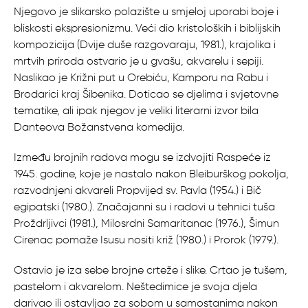
Njegovo je slikarsko polazište u smjeloj uporabi boje i
bliskosti ekspresionizmu. Veći dio kristoloških i biblijskih
kompozicija (Dvije duše razgovaraju, 1981.), krajolika i
mrtvih priroda ostvario je u gvašu, akvarelu i sepiji.
Naslikao je Križni put u Orebiću, Kamporu na Rabu i
Brodarici kraj Šibenika. Doticao se djelima i svjetovne
tematike, ali ipak njegov je veliki literarni izvor bila
Danteova Božanstvena komedija.
Između brojnih radova mogu se izdvojiti Raspeće iz
1945. godine, koje je nastalo nakon Bleiburškog pokolja,
razvodnjeni akvareli Propvijed sv. Pavla (1954.) i Bič
egipatski (1980.). Značajanni su i radovi u tehnici tuša
Proždrljivci (1981.), Milosrdni Samaritanac (1976.), Šimun
Cirenac pomaže Isusu nositi križ (1980.) i Prorok (1979.).
Ostavio je iza sebe brojne crteže i slike. Crtao je tušem,
pastelom i akvarelom. Neštedimice je svoja djela
darivao ili ostavljao za sobom u samostanima nakon