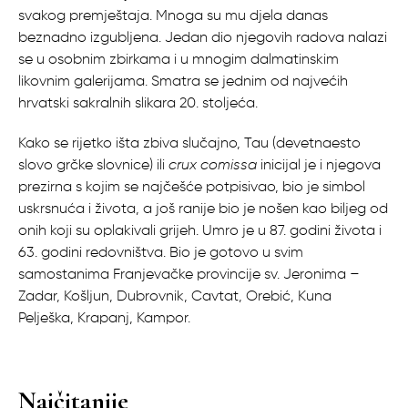
svakog premještaja. Mnoga su mu djela danas
beznadno izgubljena. Jedan dio njegovih radova nalazi
se u osobnim zbirkama i u mnogim dalmatinskim
likovnim galerijama. Smatra se jednim od najvećih
hrvatski sakralnih slikara 20. stoljeća.
Kako se rijetko išta zbiva slučajno, Tau (devetnaesto
slovo grčke slovnice) ili
crux comissa
inicijal je i njegova
prezirna s kojim se najčešće potpisivao, bio je simbol
uskrsnuća i života, a još ranije bio je nošen kao biljeg od
onih koji su oplakivali grijeh. Umro je u 87. godini života i
63. godini redovništva. Bio je gotovo u svim
samostanima Franjevačke provincije sv. Jeronima –
Zadar, Košljun, Dubrovnik, Cavtat, Orebić, Kuna
Pelješka, Krapanj, Kampor.
Najčitanije