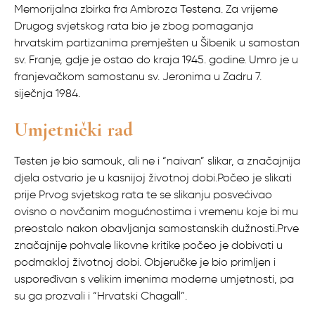
Memorijalna zbirka fra Ambroza Testena. Za vrijeme
Drugog svjetskog rata bio je zbog pomaganja
hrvatskim partizanima premješten u Šibenik u samostan
sv. Franje, gdje je ostao do kraja 1945. godine. Umro je u
franjevačkom samostanu sv. Jeronima u Zadru 7.
siječnja 1984.
Umjetnički rad
Testen je bio samouk, ali ne i “naivan” slikar, a značajnija
djela ostvario je u kasnijoj životnoj dobi.Počeo je slikati
prije Prvog svjetskog rata te se slikanju posvećivao
ovisno o novčanim mogućnostima i vremenu koje bi mu
preostalo nakon obavljanja samostanskih dužnosti.Prve
značajnije pohvale likovne kritike počeo je dobivati u
podmakloj životnoj dobi. Objeručke je bio primljen i
uspoređivan s velikim imenima moderne umjetnosti, pa
su ga prozvali i “Hrvatski Chagall”.