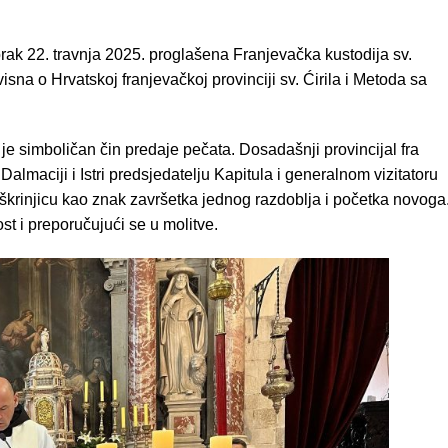
ak 22. travnja 2025. proglašena Franjevačka kustodija sv.
visna o Hrvatskoj franjevačkoj provinciji sv. Ćirila i Metoda sa
 je simboličan čin predaje pečata. Dosadašnji provincijal fra
lmaciji i Istri predsjedatelju Kapitula i generalnom vizitatoru
škrinjicu kao znak završetka jednog razdoblja i početka novoga
st i preporučujući se u molitve.