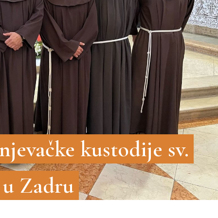
njevačke kustodije sv.
 u Zadru