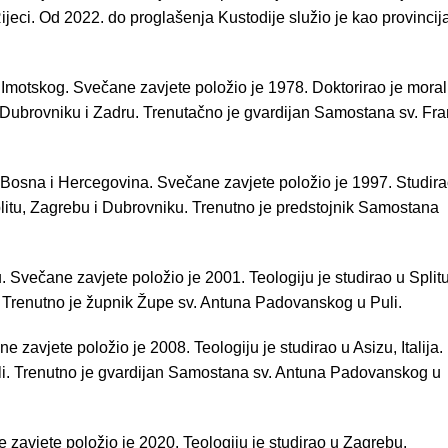
 Rijeci. Od 2022. do proglašenja Kustodije služio je kao provincija
j Imotskog. Svečane zavjete položio je 1978. Doktorirao je mora
j, Dubrovniku i Zadru. Trenutačno je gvardijan Samostana sv. Fr
, Bosna i Hercegovina. Svečane zavjete položio je 1997. Studir
Splitu, Zagrebu i Dubrovniku. Trenutno je predstojnik Samostana
. Svečane zavjete položio je 2001. Teologiju je studirao u Splitu
. Trenutno je župnik Župe sv. Antuna Padovanskog u Puli.
 zavjete položio je 2008. Teologiju je studirao u Asizu, Italija.
uli. Trenutno je gvardijan Samostana sv. Antuna Padovanskog u
ne zavjete položio je 2020. Teologiju je studirao u Zagrebu.