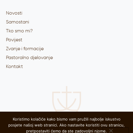
Novosti
Samostani
Tko smo mi?
Povijest
Zvanje i formacije
Pastoralno djelovanje
Kontakt
Koristimo kolačiće kako bismo vam pružili najbolje iskustvo
posjete našoj web stranici. Ako nastavite koristiti ovu stranicu,
pretpostaviti ćemo da ste zadovoljni njome.
© 2025. Franjevačka kustodija sv. Jeronima - Zadar, sva prava pridržana