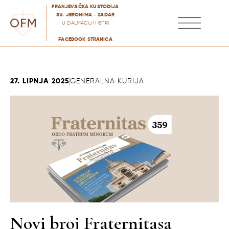
FRANJEVAČKA KUSTODIJA
SV. JERONIMA - ZADAR
U DALMACIJI I ISTRI
FACEBOOK STRANICA
ZVANJE I FORMACIJE
PASTORALNO DJELOVANJE
27. LIPNJA 2025
GENERALNA KURIJA
Novi broj Fraternitasa