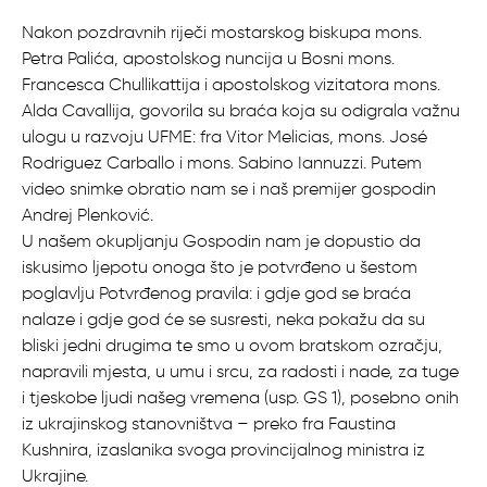
Nakon pozdravnih riječi mostarskog biskupa mons.
Petra Palića, apostolskog nuncija u Bosni mons.
Francesca Chullikattija i apostolskog vizitatora mons.
Alda Cavallija, govorila su braća koja su odigrala važnu
ulogu u razvoju UFME: fra Vitor Melicias, mons. José
Rodriguez Carballo i mons. Sabino Iannuzzi. Putem
video snimke obratio nam se i naš premijer gospodin
Andrej Plenković.
U našem okupljanju Gospodin nam je dopustio da
iskusimo ljepotu onoga što je potvrđeno u šestom
poglavlju Potvrđenog pravila: i gdje god se braća
nalaze i gdje god će se susresti, neka pokažu da su
bliski jedni drugima te smo u ovom bratskom ozračju,
napravili mjesta, u umu i srcu, za radosti i nade, za tuge
i tjeskobe ljudi našeg vremena (usp. GS 1), posebno onih
iz ukrajinskog stanovništva – preko fra Faustina
Kushnira, izaslanika svoga provincijalnog ministra iz
Ukrajine.