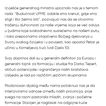
Izvješće generalnog ministra upoznalo nas je s temom
rada: “Budućnost UFME: odakle smo krenuli, gdje smo
stigli i što želimo biti”, pozivajući nas da se otvorimo
traženju duhovnosti za naše vrijeme, koja se već odvija
u ljudima koje svakodnevno susrećemo na našem putu,
i tako prepoznamo otajstveno Božjeg djelovanja u
životu svakog čovjeka i u povijesti, kao apostol Petar je
učinio u Kornelijevoj kući (vidi Djela 10).
Svoj doprinos dali su u generalni definitori za Europu i
generalni tajnik za formaciju i studije fra Darko Tepert,
ističući potencijale i ograničenja naših bratstava.
Uslijedio je rad po različitim jezičnim skupinama.
Plodonosan dijalog među nama potaknuo nas je da
intenziviramo odnose između naših provincija, prije
svega na razini pastorala mladih, zvanja i početne
formacije. Stavljen je naglasak na odgojne kuće