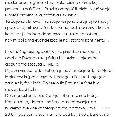
međunarodnog karaktera, kako bismo onima koji su
pozvani u naš Život i Pravilo omogućili lakše uključivanje
u međuprovincijska bratstva i iskustva.
Ta željena obnova ima svoje korijene u trajnoj formaciji
sposobnoj biti sve više iskustvena, dati novi život karizmi
koja nas je jednog dana osvojila i tako nas otvoriti
novim oblicima evangelizacije na “starom kontinentu” .
Plod našeg dijaloga vidljiv je u prijedlozima koje je
odobrila Plenarna skupština i u nekim izmjenama i
dopunama statuta UFME-a.
Prije završetka rada izabran je novi predsjednik fra Alard
Maliszewski (provincije sv. Hedvige u Poljskoj) i njegov
zamjenik, fra Mario Chiarello (iz Provincije Svetih VII
mučenika u Italiji).
Dok napuštamo ovu Gornju sobu , molimo Mariju,
Kraljicu mira, da prati naš put nasljedovanja, da
budemo sve više kontemplativno bratstvo u misiji (CPO
2018.) i pozivamo svu manju braću koji žive u Europi, ne