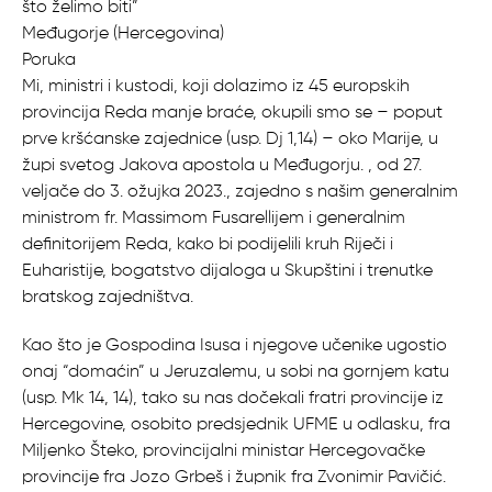
što želimo biti”
Međugorje (Hercegovina)
Poruka
Mi, ministri i kustodi, koji dolazimo iz 45 europskih
provincija Reda manje braće, okupili smo se – poput
prve kršćanske zajednice (usp. Dj 1,14) – oko Marije, u
župi svetog Jakova apostola u Međugorju. , od 27.
veljače do 3. ožujka 2023., zajedno s našim generalnim
ministrom fr. Massimom Fusarellijem i generalnim
definitorijem Reda, kako bi podijelili kruh Riječi i
Euharistije, bogatstvo dijaloga u Skupštini i trenutke
bratskog zajedništva.
Kao što je Gospodina Isusa i njegove učenike ugostio
onaj “domaćin” u Jeruzalemu, u sobi na gornjem katu
(usp. Mk 14, 14), tako su nas dočekali fratri provincije iz
Hercegovine, osobito predsjednik UFME u odlasku, fra
Miljenko Šteko, provincijalni ministar Hercegovačke
provincije fra Jozo Grbeš i župnik fra Zvonimir Pavičić.