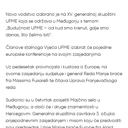
Novo vodstvo izabrano je na XV. generalnoj skupštini
UFME koja se održava u Međugorju s temom
„Budućnost UFME – od kud smo krenuli, gdje smo
danas, što želimo biti“.
Članove stalnoga Vijeća UFME izabrat će pojedine
europske konferencije na svojim zasjedanjima.
Uz pedesetak provincijala i kustosa iz Europe, na
ovome zasjedanju sudjeluje i general Reda Manje braće
fra Massimo Fusarelli te čitava Uprava Franjevačkoga
reda.
Sudionici su u četvrtak posjetili Majčino selo u
Međugorju, a obići će i druge znamenitosti u
Hercegovini. Generalna skupština završava 3. ožujka
prijepodnevnim zasjedanjem i misom koju će predvoditi
novi predsjednik Unije Manje braće Europe fra Alard