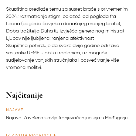
Skupština predlaže temu za susret braće s privremenim
2024.: razmatranje stigmi polazeći od pogleda fra
Leona (pogleda čovjeka i današnjeg manjeg brata);
Doba tražitelja Duha (iz izvješća generalnog ministra)
Ljubav nije ljubljena: ranjena afektivnost
Skupština potvrđuje da svake dvije godine održava
sastanke UFME u obliku radionica, uz moguće
sudjelovanje vanjskih stručnjaka i posvećivanje više
vremena molitvi.
Najčitanije
NAJAVE
Najava: Završeno slavlje franjevačkih jubileja u Međugorju
IZ ŽIVOTA PROVINCIJE