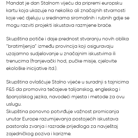
Mandat je dan Stalnom vijeću da pripremi europsku
kartu koja ukazuje na nekoliko ali značajnih stvarnosti
koje već djeluju u sredinama siromašnih i rubnih gdje se
mogu razviti projekti iskustava razmjene braće.
Skupština potiče i daje prednost stvaranju novih oblika
“bratimljenja” između provincija koji osiguravaju
uzajamno sudjelovanje u značajnim iskustvima ili
trenucima (franjevački hod, pučke misije, cjelovite
ekološke inicijative itd.).
Skupština ovlašćuje Stalno vijeće u suradnji s tajnicima
F&S da promovira tečajeve talijanskog, engleskog i
španjolskog jezika, navodeći mjesta i metode za ovu
uslugu.
Skupština ponovno potvrđuje važnost promicanja
unutar Europe razumijevanja postojećih iskustava
pastorala zvanja i razrade prijedloga za navještaj
zajedničkog poziva i karizme.