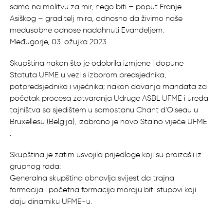
samo na molitvu za mir, nego biti – poput Franje
Asiškog – graditelj mira, odnosno da živimo naše
međusobne odnose nadahnuti Evanđeljem.
Međugorje, 03. ožujka 2023
Skupština nakon što je odobrila izmjene i dopune
Statuta UFME u vezi s izborom predsjednika,
potpredsjednika i vijećnika; nakon davanja mandata za
početak procesa zatvaranja Udruge ASBL UFME i ureda
tajništva sa sjedištem u samostanu Chant d’Oiseau u
Bruxellesu (Belgija), izabrano je novo Stalno vijeće UFME
.
Skupština je zatim usvojila prijedloge koji su proizašli iz
grupnog rada:
Generalna skupština obnavlja svijest da trajna
formacija i početna formacija moraju biti stupovi koji
daju dinamiku UFME-u.