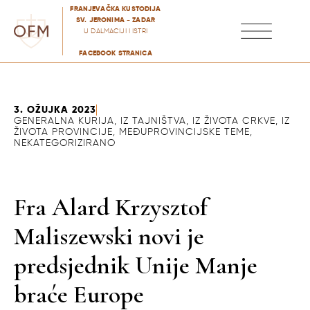
FRANJEVAČKA KUSTODIJA
SV. JERONIMA - ZADAR
U DALMACIJI I ISTRI
FACEBOOK STRANICA
ZVANJE I FORMACIJE
PASTORALNO DJELOVANJE
3. OŽUJKA 2023
GENERALNA KURIJA
,
IZ TAJNIŠTVA
,
IZ ŽIVOTA CRKVE
,
IZ
ŽIVOTA PROVINCIJE
,
MEĐUPROVINCIJSKE TEME
,
NEKATEGORIZIRANO
Fra Alard Krzysztof
Maliszewski novi je
predsjednik Unije Manje
braće Europe